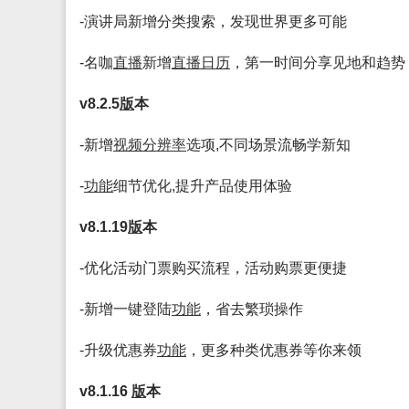
-演讲局新增分类搜索，发现世界更多可能
-名咖
直播
新增
直播
日历
，第一时间分享见地和趋势
v8.2.5
版
本
-新增
视频
分辨率
选项,不同场景流畅学新知
-
功能
细节优化,提升产品使用体验
v8.1.19
版
本
-优化活动门票购买流程，活动购票更便捷
-新增一键登陆
功能
，省去繁琐操作
-升级优惠券
功能
，更多种类优惠券等你来领
v8.1.16
版
本