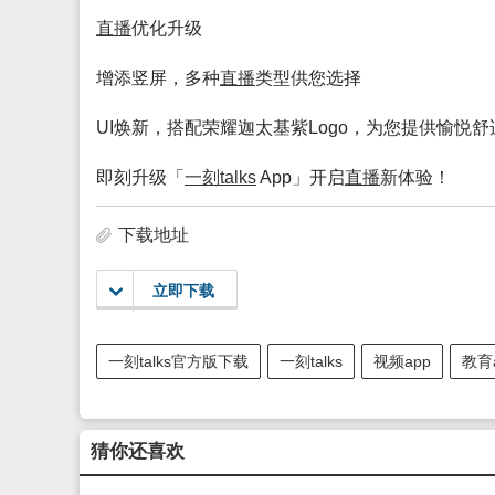
直播
优化升级
增添竖屏，多种
直播
类型供您选择
UI焕新，搭配荣耀迦太基紫Logo，为您提供愉悦
即刻升级「
一刻talks
App」开启
直播
新体验！
下载地址
立即下载
一刻talks官方版下载
一刻talks
视频app
教育
猜你还喜欢