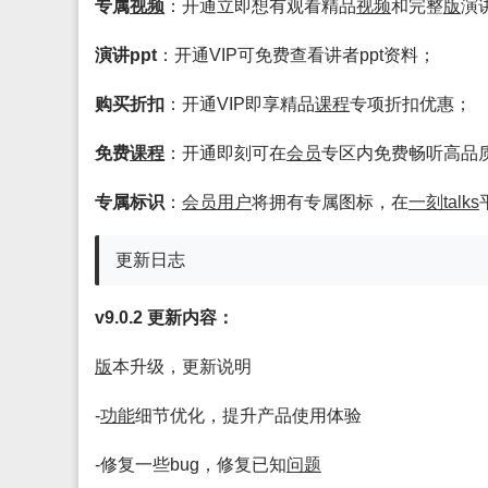
专属
视频
：开通立即想有观看精品
视频
和完整
版
演
演讲ppt
：开通VIP可免费查看讲者ppt资料；
购买折扣
：开通VIP即享精品
课程
专项折扣优惠；
免费
课程
：开通即刻可在
会员
专区内免费畅听高品
专属标识
：
会员
用户
将拥有专属图标，在
一刻talks
更新日志
v9.0.2 更新内容：
版
本升级，更新说明
-
功能
细节优化，提升产品使用体验
-修复一些bug，修复已知
问题