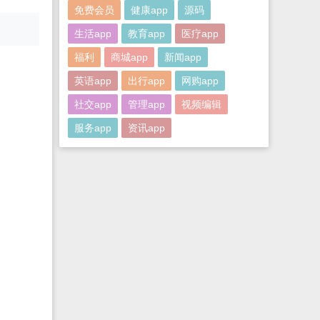
免费会员
健康app
源码
生活app
教育app
医疗app
福利
商城app
新闻app
英语app
出行app
网购app
社交app
管理app
视频编辑
服务app
资讯app