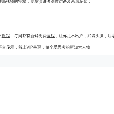
讲局
视频
的特权，专享演讲者
深度
访谈及幕后花絮；
质
课程
，每周都有新鲜免费
课程
，让你足不出户，武装头脑，尽
平台显示，戴上VIP皇冠，做个爱思考的新知大人物；