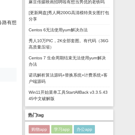
麻豆传媒映画招聘啦有想当男优的老铁吗
[更新网盘]秀人网200G高清模特美女图打包
分享
各路有想
Centos 6无法使用yum解决办法
秀人10万PIC，2K全部套图。有代码（36G
高质量压缩）
Centos 7 生命周期结束无法使用yum解决
办法
诺讯解析算法源码+替换系统+计费系统+客
户端源码
Win11开始菜单工具StartAllBack v3.3.5.43
45中文破解版
热门tag
购物app
学习app
办公app