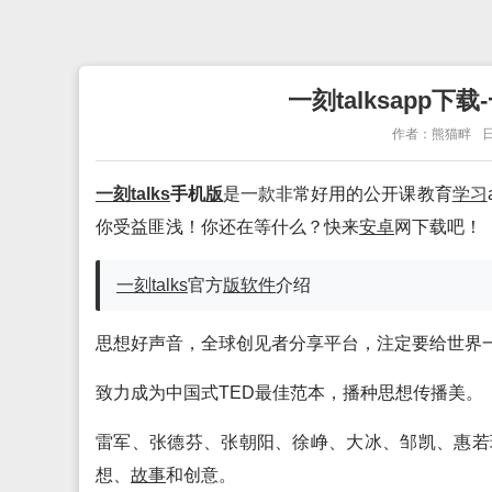
一刻talksapp下载
作者：熊猫畔
日
一刻talks
手机
版
是一款非常好用的公开课教育
学习
你受益匪浅！你还在等什么？快来
安卓
网下载吧！
一刻talks
官方
版
软件
介绍
思想好声音，全球创见者分享平台，注定要给世界
致力成为中国式TED最佳范本，播种思想传播美。
雷军、张德芬、张朝阳、徐峥、大冰、邹凯、惠若
想、
故事
和创意。