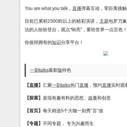
You are what you talk，
直播
弹幕互动，零距离接触名
目前已累积1500则以上的精彩演讲，
主题
包罗万
法的人纷纷登台，观点“响亮”，要给世界一点言色
你值得拥有的
知识
分享平台！
一刻talks
最新
版
特色
【
直播
】
汇聚
一刻talks
热门
直播
，预约
直播
实时观看
【探索】
发现有趣有料的思想、
故事
和创意
【首页】
每天精选5个大咖一刻秀"言"值
【专题】
不同专题， 专为兴趣而生