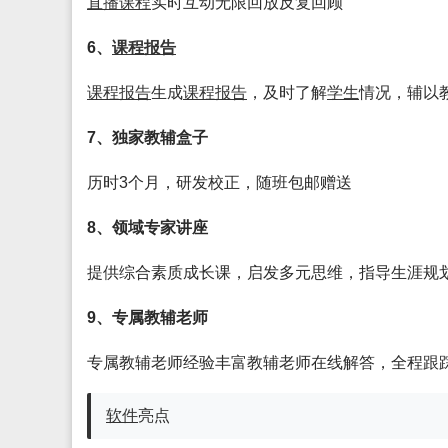
直播
课程
实时互动无限回放反复回顾
6、
课程
报告
课程
报告
生成
课程
报告
，及时了解
学生
情况，辅以
7、独家教辅盒子
历时3个月，研发校正，随班包邮赠送
8、领域专家讲座
提供综合素质成长课，启发多元思维，指导生涯规
9、专属教辅老师
专属教辅老师经验丰富教辅老师在线解答，全程跟
软件
亮点