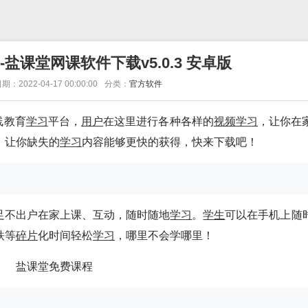
-盐课堂网课软件下载v5.0.3 安卓版
期：2022-04-17 00:00:00
分类：
官方软件
线教育
学习
平台，
用户
在这里进行各种各样的
视频
学习
，让你在
，让你缺失的
学习
内容能够更快的获得，快来下载吧！
足不出户在家上课、互动，随时随地
学习
。
学生
可以在手机上随
铁等
碎片
化时间轻松
学习
，哪里不会学哪里！