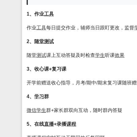
1、作业
工具
作业
工具
每日提交作业，辅师当日跟盯更改，监督
2、随堂
测试
随堂
测试
课上互动答疑及时检查
学生
听课
效果
3、收心课+复习课
开学前赠送收心指导，月考/期中/期末复习课随班赠
4、
学习
群
微信
学生
群+家长群双向互动，随时群内答疑
5、在线
直播
+录播
课程