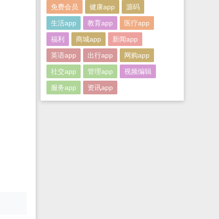
免费会员
健康app
源码
生活app
教育app
医疗app
福利
商城app
新闻app
英语app
出行app
网购app
社交app
管理app
视频编辑
服务app
资讯app