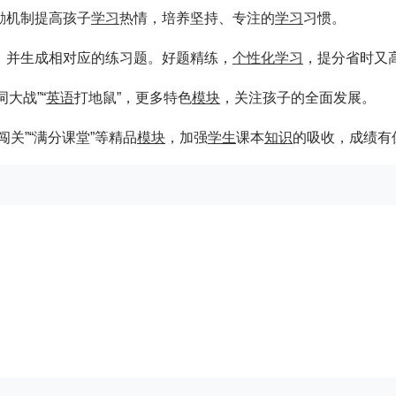
励机制提高孩子
学习
热情，培养坚持、专注的
学习
习惯。
，并生成相对应的练习题。好题精练，
个性化
学习
，提分省时又
词大战”“
英语
打地鼠”，更多特色
模块
，关注孩子的全面发展。
关”“满分课堂”等精品
模块
，加强
学生
课本
知识
的吸收，成绩有