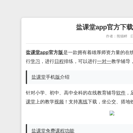
盐课堂app官方下载
作者：熊猫畔
日
盐
课堂app
官方
版
是一款拥有着雄厚师资力量的在
行
学习
，进行
日程
排练，可以进行
一对一
教学辅导
盐课堂
手机
版
介绍
针对小学、初中、高中全科的在线教育辅导
软件
，
课堂
上的教学
视频
！支持
离线
下载，坐公交、搭地
盐课堂
免费
课程
功能