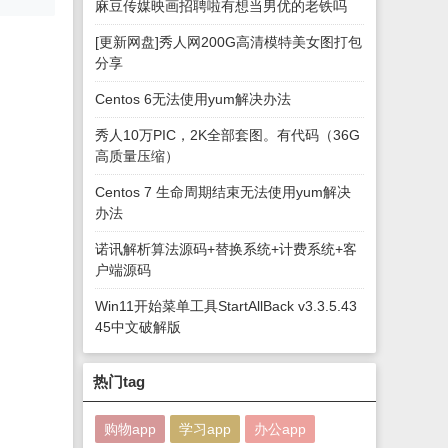
麻豆传媒映画招聘啦有想当男优的老铁吗
[更新网盘]秀人网200G高清模特美女图打包
分享
Centos 6无法使用yum解决办法
秀人10万PIC，2K全部套图。有代码（36G
高质量压缩）
Centos 7 生命周期结束无法使用yum解决
办法
诺讯解析算法源码+替换系统+计费系统+客
户端源码
Win11开始菜单工具StartAllBack v3.3.5.43
45中文破解版
热门tag
购物app
学习app
办公app