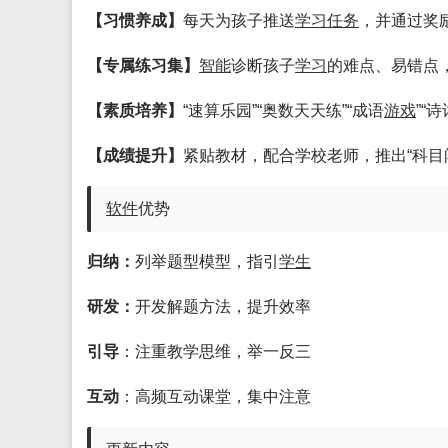
【习惯养成】
每天为孩子推送
学习
任务
，并通过奖
【专属练习集】
智能
诊断孩子
学习
的难点、易错点
【素质培养】
“速算乐园”“奥数天天练”“成语
游戏
”“诗
【成绩提升】
紧贴教材，配合学校老师，推出“科目闯
软件
优势
归纳：
列举题型模型，指引
学生
研发：
开发解题方法，提升效率
引导
：注重教学思维，举一反三
互动
：高频互动课堂，集中注意