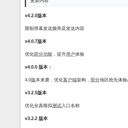
更新内容
v4.2.0
版
本
限制弹幕发送频率及发送内容
v4.0.7
版
本
优化
部分
功能
，提升
用户
体验
v4.0.0
版
本：
4.0
版
本来袭，优化
客户端
架构，
部分
地区抢先体验A
v3.2.5
版
本
优化全真模拟
测试
入口名称
v3.2.2
版
本