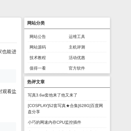
网站分类
网站公告
运维工具
网站源码
主机评测
家也能进
技术教程
活动优惠
值得一看
官方软件
绿色软件
游戏下载
热评文章
时观看
盐
写真3.6w套他来了他又来了
[COSPLAY]52套写真★合集[628G]百度网
盘分享
小巧的网速内存CPU监控插件