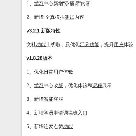
1、
学习
中心新增“录播课”内容
2、新增“全真模拟
测试
内容
v3.2.1 新
版
特性
文社
功能
上线啦，及优化
部分
功能
，提升
用户
体验
v1.8.28
版
本
1、优化日常
用户
体验
2、
学习
中心改
版
，优化体验和
课程
展示
3、新增
智能
客服
4、新增学员申请调换班入口
5、新增连麦点赞
功能