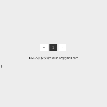
‹‹
1
››
DMCA侵权投诉:
akdlsa12@gmail.com