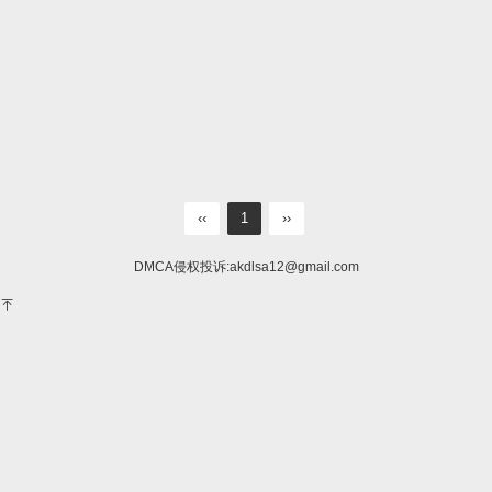
‹‹
1
››
DMCA侵权投诉:
akdlsa12@gmail.com