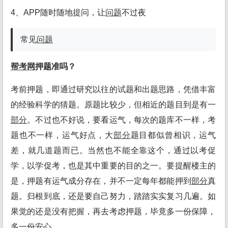
4、APP随时随地提问，让
问题
不过夜
常见
问题
帮考网
押题准吗？
考前押题，即通过研究以往的试题和出题思路，凭借丰富
的经验科学的猜题。原题比较少，但相近的题目到是有一
部分
。不过也不好说，要看运气，每次的题库不一样，考
题也不一样，运气好点，大
部分
题目都似曾相识，运气
差，就几道题而已。当然也不能全靠这个，通过以考促
学，以学促考，也是其中重要的目的之一。要提醒楼主的
是，押题有运气成分存在，并不一定每年都能押到
部分
真
题。归根到底，还是要自己努力，踏踏实实复习几遍。如
果觉的还是没有把握，再去考虑押题，毕竟多一份保障，
多一份安心。