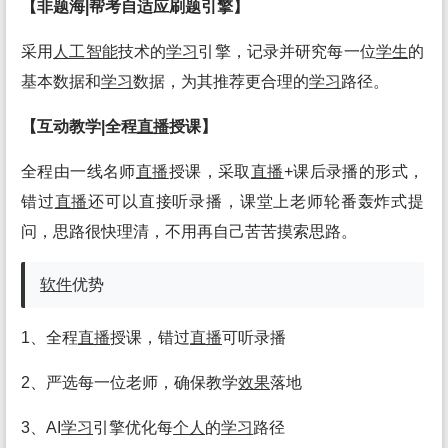
【非题海|帮考自适应刷题引擎】
采用
人工
智能
技术的
学习
引擎，记录并研究每一位
学生
的
基本数据和
学习
数据，为其推荐更合理的
学习
路径。
【互动教学|全程
直播
授课】
全程由一线名师
直播
授课，采取
直播
+课后录播的形式，
错过
直播
还可以直接听录播，课堂上老师轮番轰炸式提
问，思路很快理清，不用再自己苦苦摸索思路。
软件
优势
1、全程
直播
授课，错过
直播
可听录播
2、严选每一位老师，确保教学
效果
落地
3、AI
学习
引擎优化每
个人
的
学习
路径