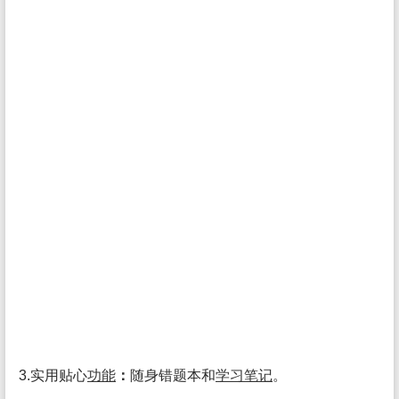
3.实用贴心
功能
：
随身错题本和
学习
笔记
。