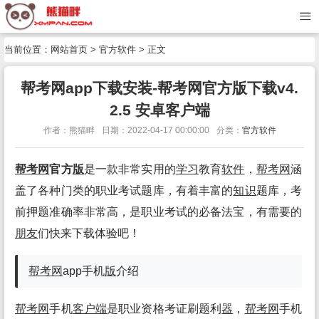
当前位置：
网站首页
>
官方软件
> 正文
帮考网app下载安装-帮考网官方版下载v4.
2.5 安卓客户端
作者：熊猫畔
日期：2022-04-17 00:00:00
分类：
官方软件
帮考网
官方
版
是一款非常实用的
学习
教育
软件
，
帮考网
涵
盖了各种门类的职业考试题库，有着丰富的
知识
题库，考
前押题准确率非常高，是职业考试的必备法宝，有需要的
朋友
们快来下载体验吧！
帮考网
app手机
版
介绍
帮考网
手机
客户端
是职业资格考证刷题利
器
，
帮考网
手机