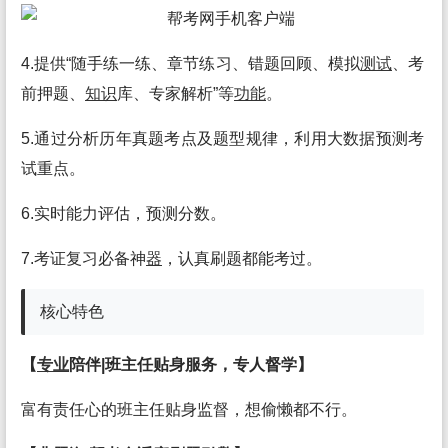
4.提供“随手练一练、章节练习、错题回顾、模拟
测试
、考
前押题、
知识
库、专家解析”等
功能
。
5.通过分析历年真题考点及题型规律，利用大数据预测考
试重点。
6.实时能力评估，预测分数。
7.考证复习必备神
器
，认真刷题都能考过。
核心特色
【
专业
陪伴|班主任贴身服务，专人督学】
富有责任心的班主任贴身监督，想偷懒都不行。