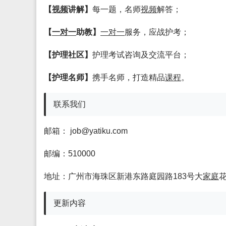
【
视频
讲解】
每一题，名师
视频
解答；
【
一对一
助教】
一对一
服务，应战护考；
【护理社区】
护理考试咨询及交流平台；
【护理名师】
携手名师，打造精品
课程
。
联系我们
邮箱：
job@yatiku.com
邮编：510000
地址：广州市海珠区新港东路庭园路183号大
家庭
花
更新内容