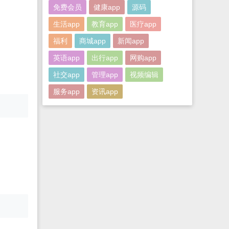
免费会员
健康app
源码
生活app
教育app
医疗app
福利
商城app
新闻app
英语app
出行app
网购app
社交app
管理app
视频编辑
服务app
资讯app