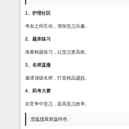
1、护理社区
考友之间互动，增加
学习
乐趣。
2、题库练习
海量精题练习，让
学习
更高效。
3、名师
直播
邀请顶级名师，打造精品
课程
。
4、药考大赛
在竞争中
学习
，提高
学习
效率。
雪狐狸
最新
版
特色