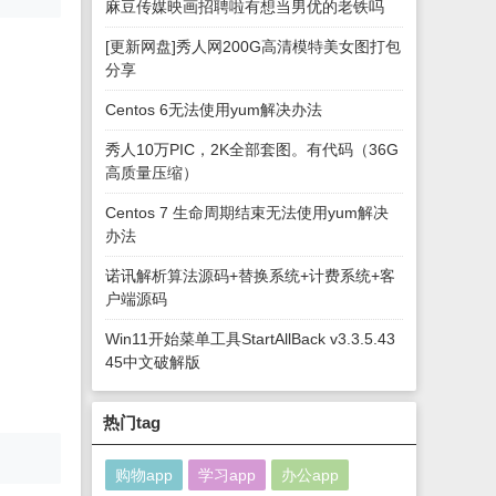
麻豆传媒映画招聘啦有想当男优的老铁吗
[更新网盘]秀人网200G高清模特美女图打包
分享
Centos 6无法使用yum解决办法
秀人10万PIC，2K全部套图。有代码（36G
高质量压缩）
Centos 7 生命周期结束无法使用yum解决
办法
诺讯解析算法源码+替换系统+计费系统+客
户端源码
Win11开始菜单工具StartAllBack v3.3.5.43
45中文破解版
热门tag
购物app
学习app
办公app