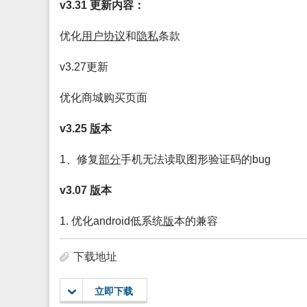
v3.31 更新内容：
优化
用户
协议
和
隐私
条款
v3.27更新
优化商城购买页面
v3.25
版
本
1、修复
部分
手机无法读取图形验证码的bug
v3.07
版
本
1. 优化android低系统
版
本的兼容
下载地址
立即下载