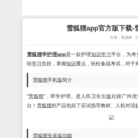
雪狐狸app官方版下载-
作者：熊猫畔
日
雪狐狸
学
护理app
是一款护理
知识
学习
平台，为考
轻
学习
负担，掌握
知识
重点，轻松备战考试，对于
雪狐狸
手机
版
简介
“
雪狐狸
”，即学护理。是人民卫生出
版
社跟广州优
台！
雪狐狸
的产品包括了应试指导教材、人机对话
雪狐狸
安卓
版
功能