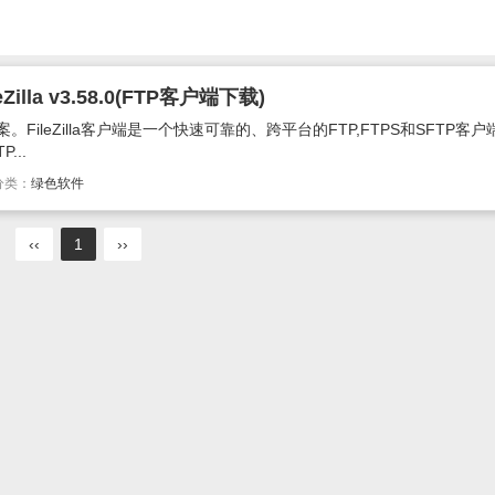
lla v3.58.0(FTP客户端下载)
方案。FileZilla客户端是一个快速可靠的、跨平台的FTP,FTPS和SFTP客户端。F
...
分类：
绿色软件
‹‹
1
››