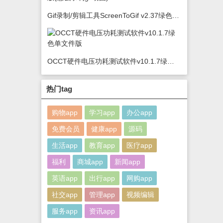
Gif录制/剪辑工具ScreenToGif v2.37绿色版(怎么录制gif动图)
OCCT硬件电压功耗测试软件v10.1.7绿色单文件版
热门tag
购物app
学习app
办公app
免费会员
健康app
源码
生活app
教育app
医疗app
福利
商城app
新闻app
英语app
出行app
网购app
社交app
管理app
视频编辑
服务app
资讯app