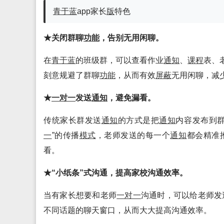
青于蓝
app家长
版
特色
★关闭群聊
功能
，告别无用闲聊。
在
青于蓝
的班级群，可以查看作业
通知
、
课程
表、
刻意规避了群聊
功能
，从而有效
屏蔽
无用闲聊，减
★
一对一
发送
通知
，避免漏看。
传统家长群发送
通知
的方式是把
通知
内容发布到
一
”的传播
模式
，老师发送的每一个
通知
都会精准
看。
★“小纸条”式沟通，提高家校沟通效率。
当有家长想要和老师
一对一
沟通时，可以给老师发
不同话题的聊天窗口，从而大大提高沟通效率。