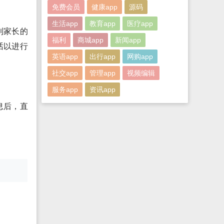
免费会员
健康app
源码
生活app
教育app
医疗app
到家长的
福利
商城app
新闻app
话以进行
英语app
出行app
网购app
社交app
管理app
视频编辑
服务app
资讯app
息后，直