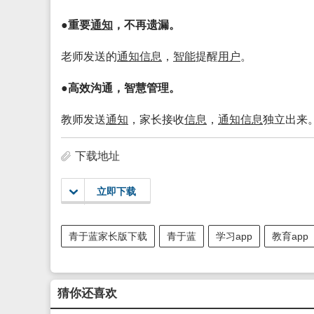
●重要
通知
，不再遗漏。
老师发送的
通知
信息
，
智能
提醒
用户
。
●高效沟通，智慧管理。
教师发送
通知
，家长接收
信息
，
通知
信息
独立出来
下载地址
立即下载
青于蓝家长版下载
青于蓝
学习app
教育app
猜你还喜欢