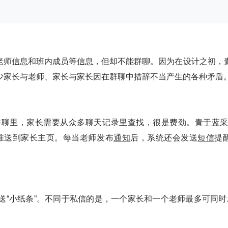
老师
信息
和班内成员等
信息
，但却不能群聊。因为在设计之初，
少家长与老师、家长与家长因在群聊中措辞不当产生的各种矛盾
群聊里，家长需要从众多聊天记录里查找，很是费劲。
青于蓝
采
推送到家长主页。每当老师发布
通知
后，系统还会发送
短信
提
送“小纸条”。不同于私信的是，一个家长和一个老师最多可同时