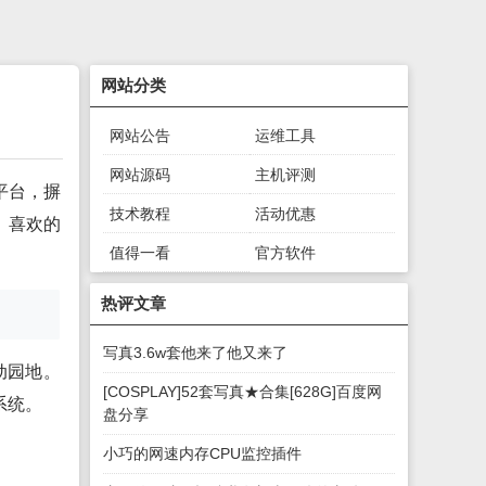
网站分类
网站公告
运维工具
网站源码
主机评测
平台，摒
技术教程
活动优惠
，喜欢的
值得一看
官方软件
绿色软件
游戏下载
热评文章
写真3.6w套他来了他又来了
动园地。
[COSPLAY]52套写真★合集[628G]百度网
系统。
盘分享
小巧的网速内存CPU监控插件