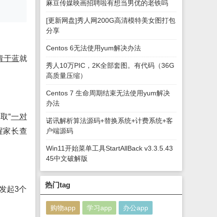
麻豆传媒映画招聘啦有想当男优的老铁吗
[更新网盘]秀人网200G高清模特美女图打包
分享
Centos 6无法使用yum解决办法
青于蓝
就
秀人10万PIC，2K全部套图。有代码（36G
。
高质量压缩）
Centos 7 生命周期结束无法使用yum解决
办法
取“
一对
诺讯解析算法源码+替换系统+计费系统+客
醒家长查
户端源码
Win11开始菜单工具StartAllBack v3.3.5.43
45中文破解版
热门tag
发起3个
购物app
学习app
办公app