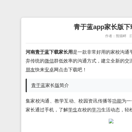
青于蓝app家长版下载
作者：熊猫畔
日
河南
青于蓝
下载家长用
是一款非常好用的家校沟通
弃传统的
微信
群低效率的沟通方式，建立全新的交
朋友
快来
安卓
网点击下载吧！
青于蓝
家长
版
简介
集家校沟通、教学互动、校园资讯传播等
功能
为一
家长通过手机，了解
学生
在校的
学习
生活动态，轻