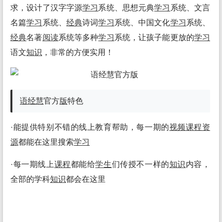
求，设计了汉字字源
学习
系统、思想元典
学习
系统、文言
名篇
学习
系统、
经典
诗词
学习
系统、中国文化
学习
系统、
经典
名著
阅读
系统等多种
学习
系统，让孩子能更放的
学习
语文
知识
，非常的方便实用！
语经慧
官方
版
特色
·能提供特别不错的线上教育帮助，每一期的
视频
课程
资
源
都能在这里搜索
学习
·每一期线上
课程
都能给
学生
们传授不一样的
知识
内容，
全部的学科
知识
都会在这里