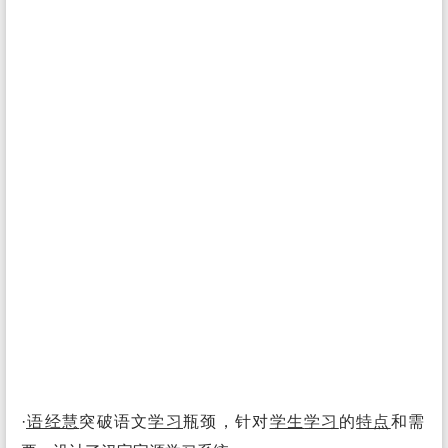
·
语经慧
突破语文
学习
瓶颈，针对
学生
学习
的
特点
和需