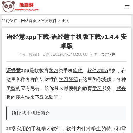
当前位置：
网站首页
>
官方软件
> 正文
语经慧app下载-语经慧手机版下载v1.4.4 安
卓版
作者：熊猫畔
日期：2022-04-17 00:00:00
分类：
官方软件
语经慧
app
是款教育
学习
类手机
软件
，
软件
功能
很多，在
这里各种各样的针对性的
学习
资源
在这里为你提供，各种
类型的应有尽有，给你带来最便捷的教育
学习
服务，
感兴
趣
的
朋友
快来下载体验吧！
语经慧
手机
版
简介
非常实用的手机
学习
软件
，
软件
内针对
学生
的
特点
和需