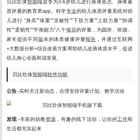
贝比壮体
智能
端是专为3-6岁幼儿进行身体形态、身体素
质评量的教育类app。科学
专业
的幼儿体质评量系统对幼
儿进行 “身高”“体重”“灵敏性”“下肢力量”“上肢力量”“协调
性”“柔韧性”“平衡能力”八个
项目
的评量，为园所、班级、
家长提供不同
版
本的体质健康评量
报告
，并通过互联网
+大数据分析+综合改善方案帮助幼儿改善体质水平，促进
幼儿身心全面和谐发展。
贝比壮体
智能
端
软件
功能
公告 -
实时关注新动态，合理安排评量计划、教学活动
发现 -
丰富的幼教
资源
，有趣的线下活动，让你的
工作
和
生活都充实起来