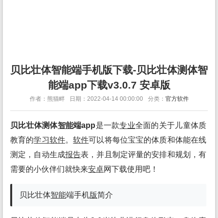
贝比壮体智能端手机版下载-贝比壮体测体智
能端app下载v3.0.7 安卓版
作者：熊猫畔
日期：2022-04-14 00:00:00
分类：
官方软件
贝比壮体测体
智能
端app
是一款
专业
全面的关于儿童体质
教育的
学习
软件
。
软件
可以将每位宝宝的体质和体能在线
测定，自动生成
报告
表，并且制定评量的安排和规划，有
需要的小伙伴们就快来
安卓
网下载使用吧！
贝比壮体
智能
端手机
版
简介