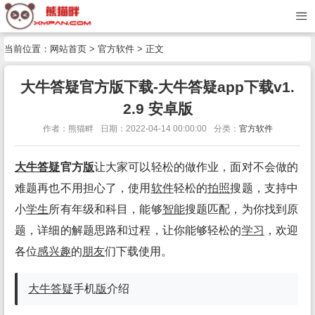
当前位置：
网站首页
>
官方软件
> 正文
大牛答疑官方版下载-大牛答疑app下载v1.
2.9 安卓版
作者：熊猫畔
日期：2022-04-14 00:00:00
分类：
官方软件
大牛答疑
官方
版
让大家可以轻松的做作业，面对不会做的
难题再也不用担心了，使用
软件
轻松的
拍照
搜题，支持中
小
学生
所有年级和科目，能够
智能
搜题匹配，为你找到原
题，详细的解题思路和过程，让你能够轻松的
学习
，欢迎
各位
感兴趣
的
朋友
们下载使用。
大牛答疑
手机
版
介绍