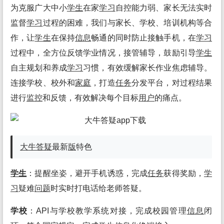
为克服广大中小
学生
在家
学习
自控能力弱、家长无法实时
监督
学习
过程的困难，我们与家长、学校、培训机构等合
作，让
学生
在保持
信息
畅通的同时防止接触手机，在
学习
过程中，全方位反馈学业情况，接管辅导，鼓励引导
学生
自主规划和养成
学习
习惯，有效缓解家长作业焦虑辅导。
连接学校、校外和
家庭
，打造
任务
分发平台，对过程结果
进行
监控
和反馈，有效解决每个目标
用户
的痛点。
大牛答疑
最新
版
特色
学生
：提醒坐姿，避开手机诱惑，完成
任务
获得奖励，
学
习
疑难
问题
时实时打电话给老师答疑。
学校
：API与学校教学系统对接，完成校园管理
信息
闭