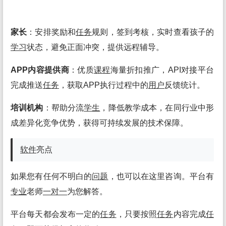
家长
：安排奖励和
任务
规则，签到考核，实时查看孩子的
学习
状态，避免正面冲突，提供远程辅导。
APP内容提供商
：优质
课程
海量折扣推广，API对接平台
完成推送
任务
，获取APP执行过程中的
用户
反馈统计。
培训机构
：帮助分流
学生
，降低教学成本，在同行业中形
成差异化竞争优势，获得可持续发展的技术保障。
软件
亮点
如果您有任何不明白的
问题
，也可以在这里咨询。平台有
专业
老师
一对一
为您解答。
平台每天都会发布一定的
任务
，只要按照
任务
内容完成
任