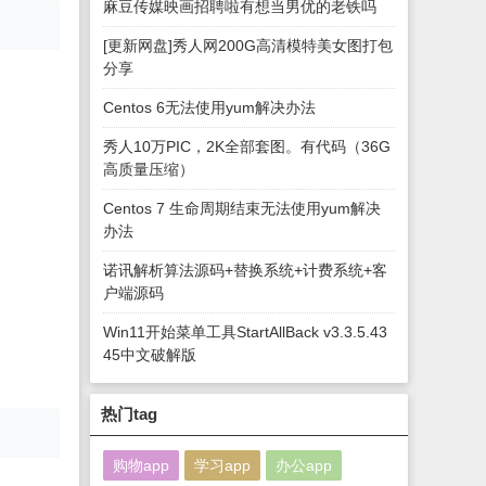
麻豆传媒映画招聘啦有想当男优的老铁吗
[更新网盘]秀人网200G高清模特美女图打包
分享
Centos 6无法使用yum解决办法
秀人10万PIC，2K全部套图。有代码（36G
高质量压缩）
Centos 7 生命周期结束无法使用yum解决
办法
诺讯解析算法源码+替换系统+计费系统+客
户端源码
Win11开始菜单工具StartAllBack v3.3.5.43
45中文破解版
热门tag
购物app
学习app
办公app