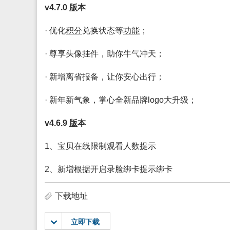
v4.7.0
版
本
· 优化
积分
兑换状态等
功能
；
· 尊享头像挂件，助你牛气冲天；
· 新增离省报备，让你安心出行；
· 新年新气象，掌心全新品牌logo大升级；
v4.6.9
版
本
1、宝贝在线限制观看人数提示
2、新增根据开启录脸绑卡提示绑卡
下载地址
立即下载