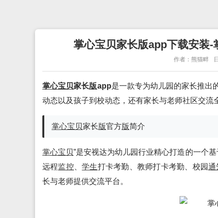
掌心宝贝家长版app下载安装-掌
作者：熊猫畔
日
掌心宝贝
家长
版
app
是一款专为幼儿园的家长推出
动态以及孩子到校动态，还有家长与老师社区交流
掌心宝贝
家长
版
官方
版
简介
掌心宝贝
”是安视达为幼儿园行业精心打造的一个基
远程
监控
、
学生
打卡考勤、教师打卡考勤、校园
通
长与老师提供交流平台。