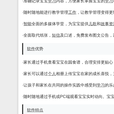
·准确记录宝宝
学习
内容，方便家长掌握宝宝的
学习
·随时随地能进行教学管理
工作
，让教学管理变得更
·
智能
全面的多媒体学堂，为宝宝提供
儿歌
和
故事
资
·全面取代纸张，
短信
及口述，免费发布图文公告，
软件
优势
·家长通过手机查看宝宝在园食谱，合理安排更贴心
·家长可以通过
个人
相册上传宝宝在家的成长喜悦，
·让孩子和家长在共同的操作实践中感受到
学习
的乐
·随时随地通过手机或PC端观看宝宝实时动向。宝
软件
特点