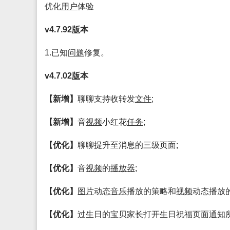
优化
用户
体验
v4.7.92
版
本
1.已知
问题
修复。
v4.7.02
版
本
【新增】
聊聊支持收转发
文件
;
【新增】
音
视频
小红花
任务
;
【优化】
聊聊提升至消息的三级页面;
【优化】
音
视频
的
播放
器
;
【优化】
图片
动态
音乐
播放的策略和
视频
动态播放的
【优化】
过生日的宝贝家长打开生日祝福页面
通知