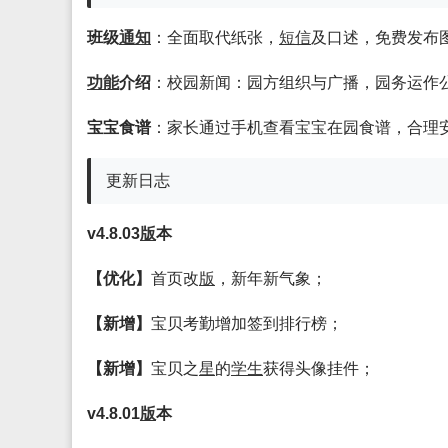
班级
通知
：全面取代纸张，
短信
及口述，免费发布
功能
介绍
：校园新闻：园方组织与广播，园务运作
宝宝食谱
：家长通过手机查看宝宝在园食谱，合理
更新日志
v4.8.03
版
本
【优化】
首页改
版
，新年新气象；
【新增】
宝贝考勤增加签到排行榜；
【新增】
宝贝之
星
的
学生
获得头像挂件；
v4.8.01
版
本