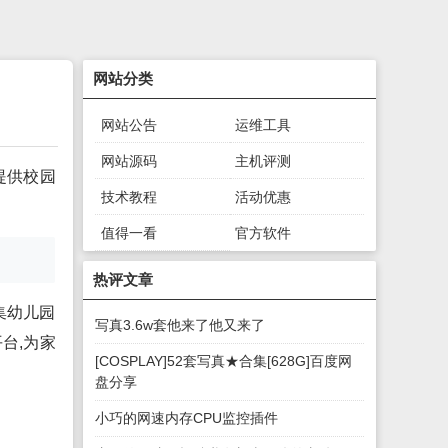
网站分类
网站公告
运维工具
网站源码
主机评测
提供校园
技术教程
活动优惠
值得一看
官方软件
绿色软件
游戏下载
热评文章
集幼儿园
写真3.6w套他来了他又来了
台,为家
[COSPLAY]52套写真★合集[628G]百度网
盘分享
小巧的网速内存CPU监控插件