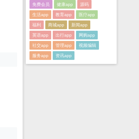
免费会员
健康app
源码
生活app
教育app
医疗app
福利
商城app
新闻app
英语app
出行app
网购app
社交app
管理app
视频编辑
服务app
资讯app