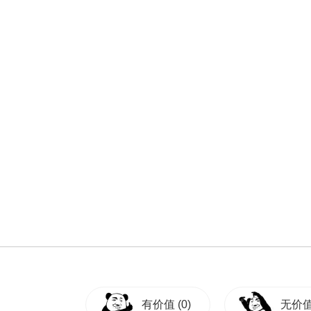
有价值
(0)
无价