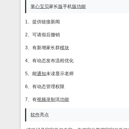
掌心宝贝
家长
版
手机
版
功能
1、提供链接新闻
2、可请假后撤销
3、有新增家长群
模块
4、有动态发布流程优化
5、能
通知
未读显示老师
6、有动态管理权限
7、有
视频
录制
流
功能
软件
亮点