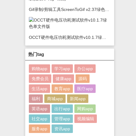
Gif录制/剪辑工具ScreenToGif v2.37绿色版(怎么录制gif动图)
OCCT硬件电压功耗测试软件v10.1.7绿色单文件版
热门tag
购物app
学习app
办公app
免费会员
健康app
源码
生活app
教育app
医疗app
福利
商城app
新闻app
英语app
出行app
网购app
社交app
管理app
视频编辑
服务app
资讯app