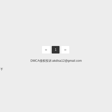
‹‹
1
››
DMCA侵权投诉:
akdlsa12@gmail.com