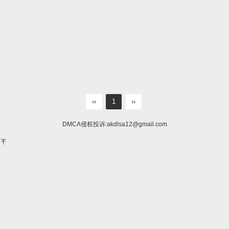
‹‹
1
››
DMCA侵权投诉:
akdlsa12@gmail.com