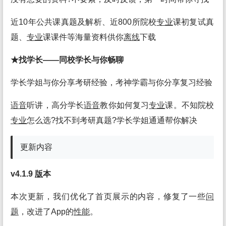
近10年公共课真题及解析、近800所院校
专业
课初复试真
题、
专业
课课件等海量资料供你
离线
下载
★找学长——同校学长与你畅聊
学长学姐与你分享考研经验，考神学霸与你分享复习经验
语音
听讲，高分学长
语音
教你如何复习
专业
课。不知院校
专业
怎么选?找不到考研真题?学长学姐通通帮你解决
更新内容
v4.1.9
版
本
本次更新，我们优化了首页展示的内容，修复了一些
问
题
，改进了App的
性能
。