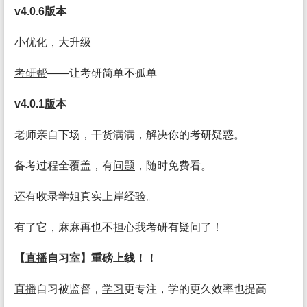
v4.0.6
版
本
小优化，大升级
考研帮
——让考研简单不孤单
v4.0.1
版
本
老师亲自下场，干货满满，解决你的考研疑惑。
备考过程全覆盖，有
问题
，随时免费看。
还有收录学姐真实上岸经验。
有了它，麻麻再也不担心我考研有疑问了！
【
直播
自习室】重磅上线！！
直播
自习被监督，
学习
更专注，学的更久效率也提高