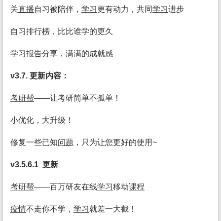
关
直播
自习被陪伴，
学习
更有动力，共同
学习
进步
自习排行榜，比比谁学的更久
学习
报告
分享，满满的成就感
v3.7. 更新内容：
考研帮
——让考研简单不孤单！
小优化，大升级！
修复一些已知
问题
，只为让您更好的使用~
v3.5.6.1 更新
考研帮
——百万研友在线
学习
移动
课程
疫情
不走你不学，
学习
就差一大截！