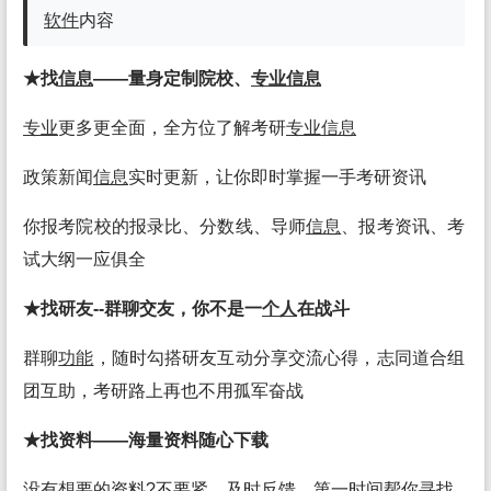
软件
内容
★找
信息
——量身定制院校、
专业
信息
专业
更多更全面，全方位了解考研
专业
信息
政策新闻
信息
实时更新，让你即时掌握一手考研资讯
你报考院校的报录比、分数线、导师
信息
、报考资讯、考
试大纲一应俱全
★找研友--群聊交友，你不是一
个人
在战斗
群聊
功能
，随时勾搭研友互动分享交流心得，志同道合组
团互助，考研路上再也不用孤军奋战
★找资料——海量资料随心下载
没有想要的资料?不要紧，及时反馈，第一时间帮你寻找