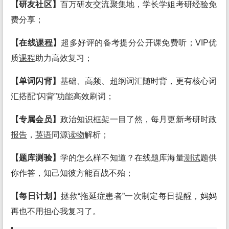
【研友社区】
百万研友交流聚集地，学长学姐考研经验免
费分享；
【在线
课程
】
超多好评的备考提分公开课免费听；VIP优
质
课程
助力高效复习；
【单词闪背】
基础、高频、超纲词汇随时背，更有核心词
汇搭配“闪背”
功能
高效刷词；
【专属
会员
】
政治
知识
框架
一目了然，每月更新考研时政
报告
，
英语
同源
读物
解析；
【题库测验】
学的怎么样不知道？在线题库海量
测试
题供
你作答，知己知彼方能百战不殆；
【每日计划】
拯救“拖延症患者”一次制定每日提醒，妈妈
再也不用担心我复习了。