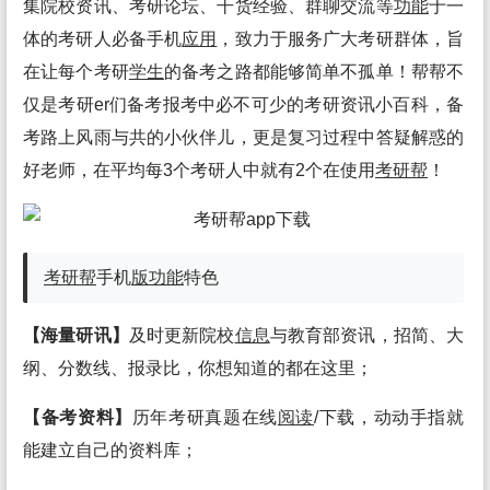
集院校资讯、考研论坛、干货经验、群聊交流等
功能
于一
体的考研人必备手机
应用
，致力于服务广大考研群体，旨
在让每个考研
学生
的备考之路都能够简单不孤单！帮帮不
仅是考研er们备考报考中必不可少的考研资讯小百科，备
考路上风雨与共的小伙伴儿，更是复习过程中答疑解惑的
好老师，在平均每3个考研人中就有2个在使用
考研帮
！
考研帮
手机
版
功能
特色
【海量研讯】
及时更新院校
信息
与教育部资讯，招简、大
纲、分数线、报录比，你想知道的都在这里；
【备考资料】
历年考研真题在线
阅读
/下载，动动手指就
能建立自己的资料库；