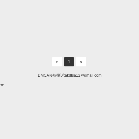
‹‹
1
››
DMCA侵权投诉:
akdlsa12@gmail.com