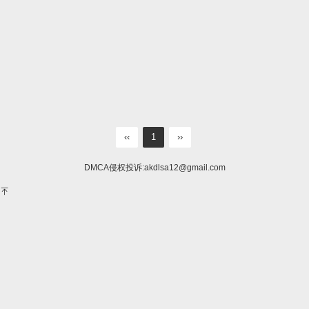
‹‹
1
››
DMCA侵权投诉:
akdlsa12@gmail.com