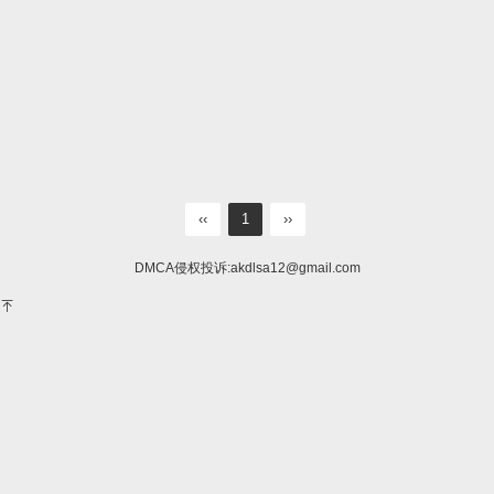
‹‹
1
››
DMCA侵权投诉:
akdlsa12@gmail.com