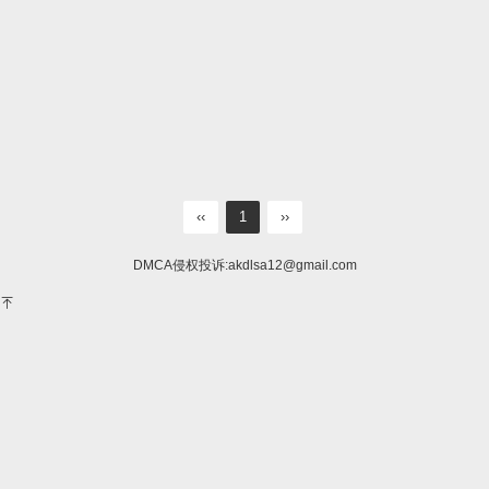
‹‹
1
››
DMCA侵权投诉:
akdlsa12@gmail.com