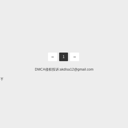
‹‹
1
››
DMCA侵权投诉:
akdlsa12@gmail.com