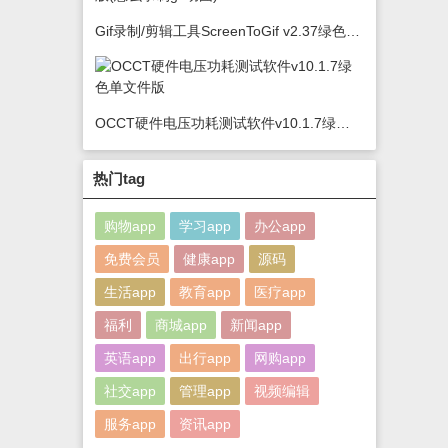
Gif录制/剪辑工具ScreenToGif v2.37绿色版(怎么录制gif动图)
OCCT硬件电压功耗测试软件v10.1.7绿色单文件版
热门tag
购物app
学习app
办公app
免费会员
健康app
源码
生活app
教育app
医疗app
福利
商城app
新闻app
英语app
出行app
网购app
社交app
管理app
视频编辑
服务app
资讯app