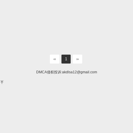
‹‹
1
››
DMCA侵权投诉:
akdlsa12@gmail.com