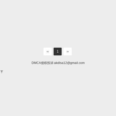
‹‹
1
››
DMCA侵权投诉:
akdlsa12@gmail.com