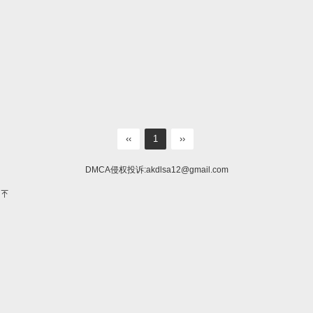
‹‹
1
››
DMCA侵权投诉:
akdlsa12@gmail.com