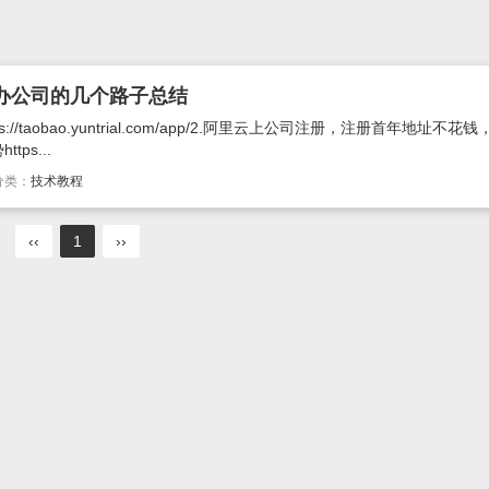
办公司的几个路子总结
//taobao.yuntrial.com/app/2.阿里云上公司注册，注册首年地址不花
ps...
分类：
技术教程
‹‹
1
››