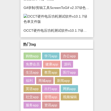
Gif录制/剪辑工具ScreenToGif v2.37绿色版(怎么录制gif动图)
OCCT硬件电压功耗测试软件v10.1.7绿色单文件版
热门tag
购物app
学习app
办公app
免费会员
健康app
源码
生活app
教育app
医疗app
福利
商城app
新闻app
英语app
出行app
网购app
社交app
管理app
视频编辑
服务app
资讯app