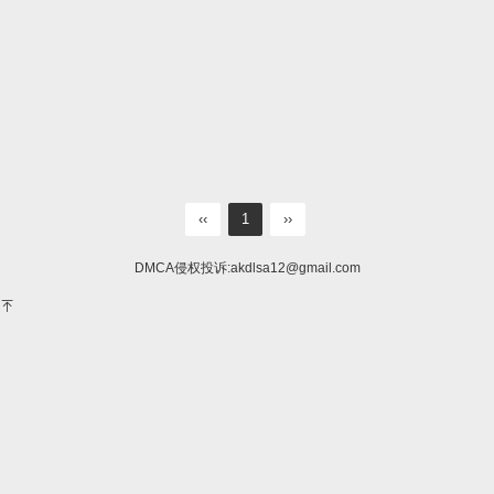
‹‹
1
››
DMCA侵权投诉:
akdlsa12@gmail.com