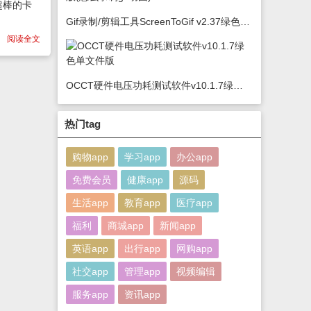
超棒的卡
Gif录制/剪辑工具ScreenToGif v2.37绿色版(怎么录制gif动图)
阅读全文
OCCT硬件电压功耗测试软件v10.1.7绿色单文件版
热门tag
购物app
学习app
办公app
免费会员
健康app
源码
生活app
教育app
医疗app
福利
商城app
新闻app
英语app
出行app
网购app
社交app
管理app
视频编辑
服务app
资讯app