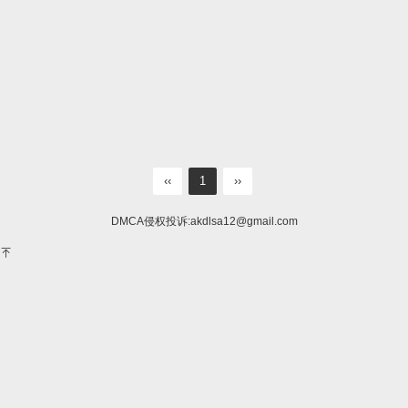
‹‹
1
››
DMCA侵权投诉:
akdlsa12@gmail.com