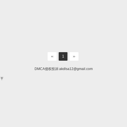
‹‹
1
››
DMCA侵权投诉:
akdlsa12@gmail.com