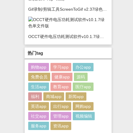
Gif录制/剪辑工具ScreenToGif v2.37绿色版(怎么录制gif动图)
OCCT硬件电压功耗测试软件v10.1.7绿色单文件版
热门tag
购物app
学习app
办公app
免费会员
健康app
源码
生活app
教育app
医疗app
福利
商城app
新闻app
英语app
出行app
网购app
社交app
管理app
视频编辑
服务app
资讯app