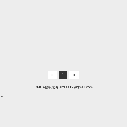
‹‹
1
››
DMCA侵权投诉:
akdlsa12@gmail.com