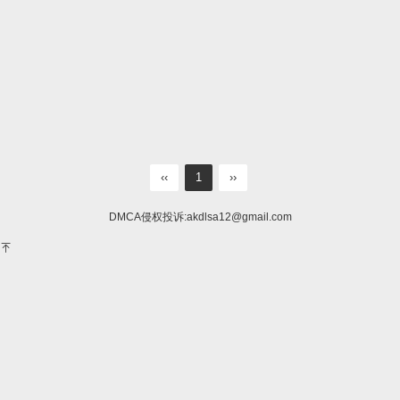
‹‹
1
››
DMCA侵权投诉:
akdlsa12@gmail.com