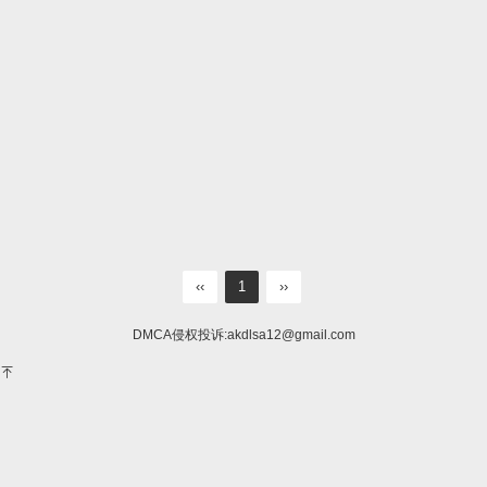
‹‹
1
››
DMCA侵权投诉:
akdlsa12@gmail.com