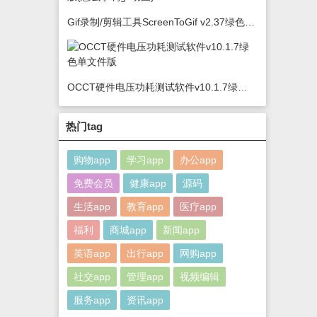
Gif录制/剪辑工具ScreenToGif v2.37绿色版(怎么录制gif动图)
OCCT硬件电压功耗测试软件v10.1.7绿色单文件版
热门tag
购物app
学习app
办公app
免费会员
健康app
源码
生活app
教育app
医疗app
福利
商城app
新闻app
英语app
出行app
网购app
社交app
管理app
视频编辑
服务app
资讯app