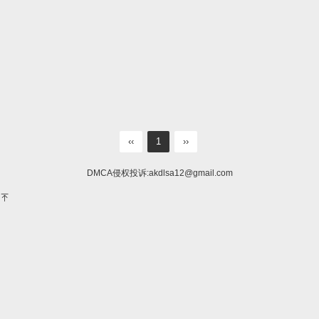
‹‹
1
››
DMCA侵权投诉:
akdlsa12@gmail.com