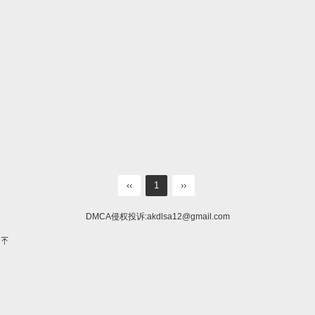
‹‹
1
››
DMCA侵权投诉:
akdlsa12@gmail.com