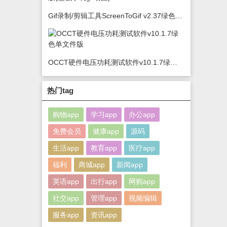
Gif录制/剪辑工具ScreenToGif v2.37绿色版(怎么录制gif动图)
OCCT硬件电压功耗测试软件v10.1.7绿色单文件版
热门tag
购物app
学习app
办公app
免费会员
健康app
源码
生活app
教育app
医疗app
福利
商城app
新闻app
英语app
出行app
网购app
社交app
管理app
视频编辑
服务app
资讯app