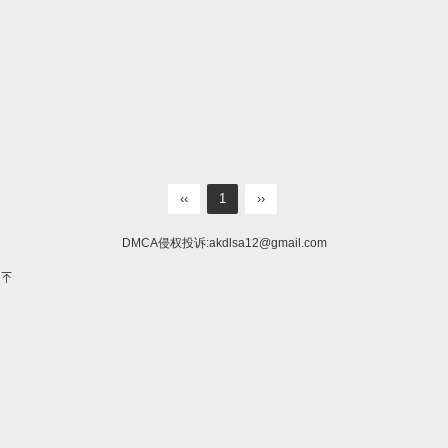
‹‹
1
››
DMCA侵权投诉:
akdlsa12@gmail.com