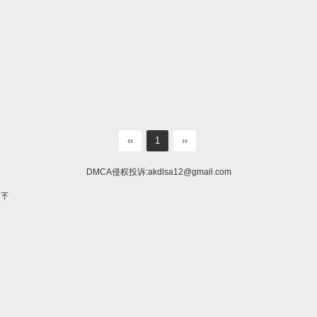
‹‹
1
››
DMCA侵权投诉:
akdlsa12@gmail.com