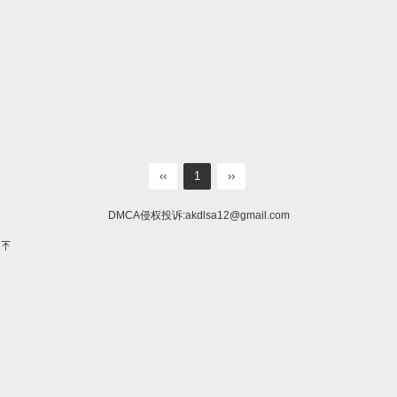
‹‹
1
››
DMCA侵权投诉:
akdlsa12@gmail.com