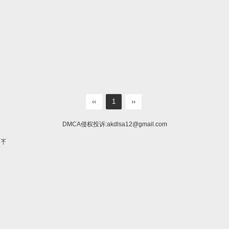
‹‹
1
››
DMCA侵权投诉:
akdlsa12@gmail.com