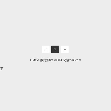
‹‹
1
››
DMCA侵权投诉:
akdlsa12@gmail.com