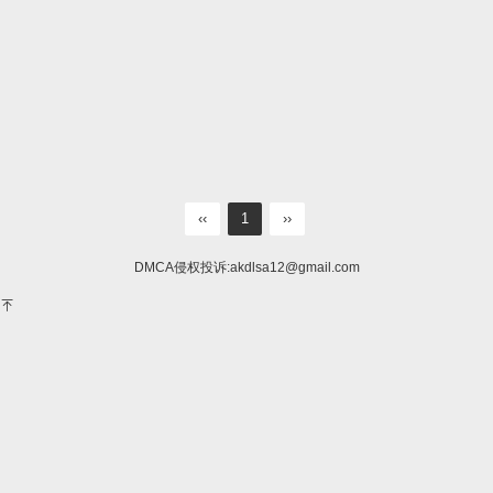
‹‹
1
››
DMCA侵权投诉:
akdlsa12@gmail.com