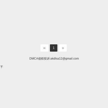
‹‹
1
››
DMCA侵权投诉:
akdlsa12@gmail.com