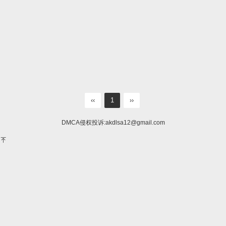
‹‹
1
››
DMCA侵权投诉:
akdlsa12@gmail.com