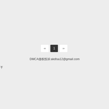
‹‹
1
››
DMCA侵权投诉:
akdlsa12@gmail.com