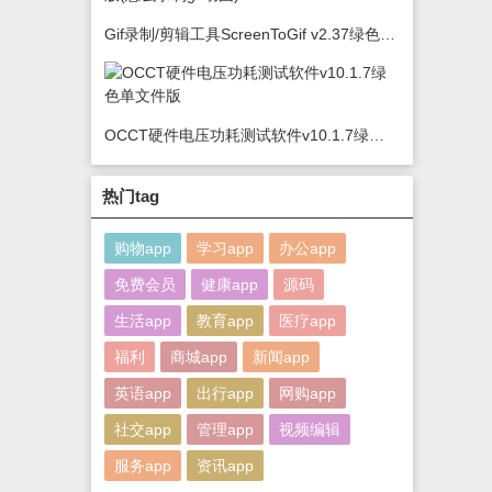
Gif录制/剪辑工具ScreenToGif v2.37绿色版(怎么录制gif动图)
OCCT硬件电压功耗测试软件v10.1.7绿色单文件版
热门tag
购物app
学习app
办公app
免费会员
健康app
源码
生活app
教育app
医疗app
福利
商城app
新闻app
英语app
出行app
网购app
社交app
管理app
视频编辑
服务app
资讯app