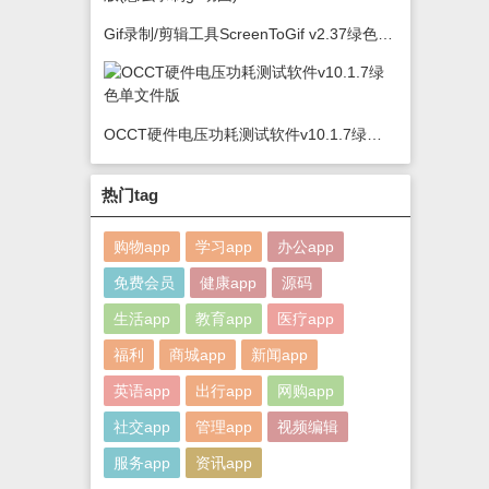
Gif录制/剪辑工具ScreenToGif v2.37绿色版(怎么录制gif动图)
OCCT硬件电压功耗测试软件v10.1.7绿色单文件版
热门tag
购物app
学习app
办公app
免费会员
健康app
源码
生活app
教育app
医疗app
福利
商城app
新闻app
英语app
出行app
网购app
社交app
管理app
视频编辑
服务app
资讯app