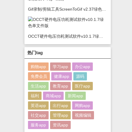
Gif录制/剪辑工具ScreenToGif v2.37绿色版(怎么录制gif动图)
OCCT硬件电压功耗测试软件v10.1.7绿色单文件版
热门tag
购物app
学习app
办公app
免费会员
健康app
源码
生活app
教育app
医疗app
福利
商城app
新闻app
英语app
出行app
网购app
社交app
管理app
视频编辑
服务app
资讯app